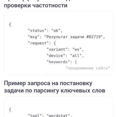
		"ws_strict": true,

проверки частотности
		"ws_order": true,

		"region": "213",

		"is_clear": true

{

	}

	"status": "ok",

	"msg": "Результат задачи #82719",

	"request": {

		"variant": "ws",

		"device": "all",

		"keywords": [

			"продвижение сайта"

		],

		"groups": [],

Пример запроса на постановку
		"se": "yandex",

задачи по парсингу ключевых слов
		"region": "213",

		"ws_base": true,

		"ws_order": true,

{

		"ws_strict": true,

	"tool": "wordstat",
