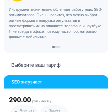
Инструмент значительно облегчает работу моих SEO-
Я ра
оптимизаторов. Очень нравится, что можно выбрать
серв
разные форматы выгрузки результатов и
серв
просматривать их на планшете, телефоне и ноутбуке.
такж
Я не всегда в офисе, поэтому часто просматриваю
с кл
данные с мобильника.
Выберите ваш тариф
SEO энтузиаст
290.00
руб./месяц
Лимитов в
Задач в