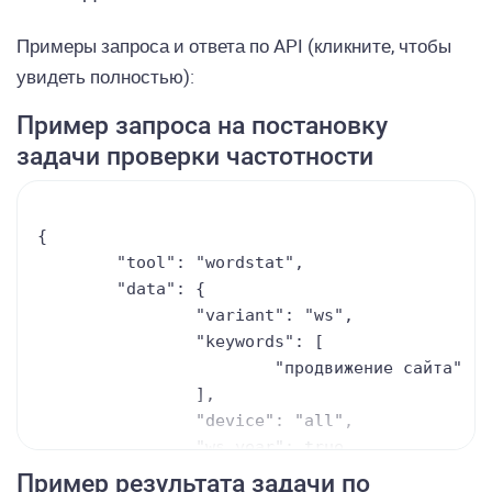
Примеры запроса и ответа по API (кликните, чтобы
увидеть полностью):
Пример запроса на постановку
задачи проверки частотности
{

	"tool": "wordstat",

	"data": {

		"variant": "ws",

		"keywords": [

			"продвижение сайта"

		],

		"device": "all",

		"ws_year": true,

		"ws_middle": true,

Пример результата задачи по