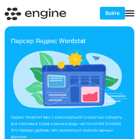
Войти
Парсер Яндекс Wordstat
Сервис позволит вам с максимальной скоростью собирать
все ключевые слова и разные виды частотностей Wordstat.
Это гораздо удобнее, чем заниматься поиском данных
вручную.